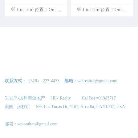
Location位置：Ontario
Location位置：Ontario
联系方式：
（626）-227-4433
邮箱：
weirealtor@gmail.com
51仓库-加州商业地产 IRN Realty Cal Bre #01983717
美国 洛杉矶 556 Las Tunas Dr.,#101, Arcadia, CA 91007, USA
邮箱：
weirealtor@gmail.com